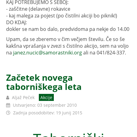
KAJ POTREBUJEMO S SEBOJ:
- zaščitne (delavne) rokavice
- kaj malega za pojest (po čistilni akciji bo piknik!)
DO KDAJ:
dokler se nam bo dalo, predvidoma pa nekje do 14.00
Upam, da se zberemo v čim večjem številu. Če so še
kakšna vprašanja v zvezi s čistilno akcijo, sem na voljo
na
janez.nucic@samorastniki.org
ali na 041/824-337.
Začetek novega
taborniškega leta
Aljaž Peček
Akcije
Ustvarjeno: 03 september 2010
Zadnja posodobitev: 19 junij 2015