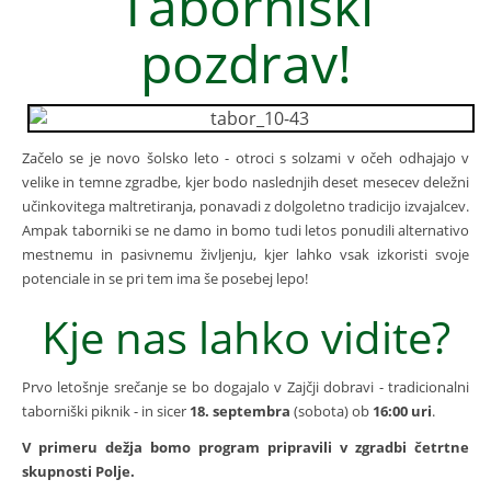
Taborniški
pozdrav!
Začelo se je novo šolsko leto - otroci s solzami v očeh odhajajo v
velike in temne zgradbe, kjer bodo naslednjih deset mesecev deležni
učinkovitega maltretiranja, ponavadi z dolgoletno tradicijo izvajalcev.
Ampak taborniki se ne damo in bomo tudi letos ponudili alternativo
mestnemu in pasivnemu življenju, kjer lahko vsak izkoristi svoje
potenciale in se pri tem ima še posebej lepo!
Kje nas lahko vidite?
Prvo letošnje srečanje se bo dogajalo v Zajčji dobravi - tradicionalni
taborniški piknik - in sicer
18. septembra
(sobota) ob
16:00 uri
.
V primeru dežja bomo program pripravili v zgradbi četrtne
skupnosti Polje.