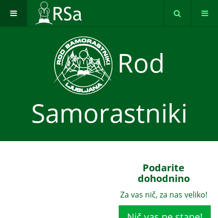
Rod
Samorastniki
Podarite
dohodnino
Za vas nič, za nas veliko!
Nič vas ne stane!