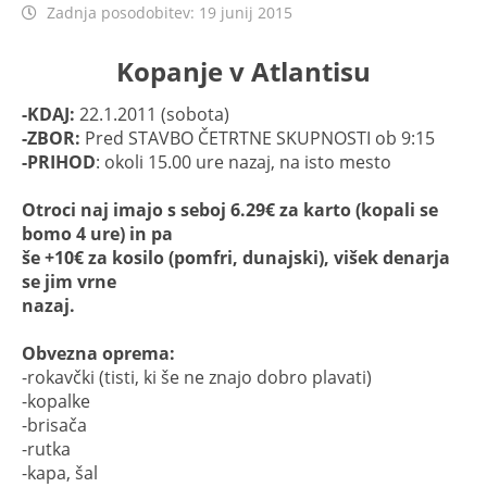
Zadnja posodobitev: 19 junij 2015
Kopanje v Atlantisu
-KDAJ:
22.1.2011 (sobota)
-ZBOR:
Pred STAVBO ČETRTNE SKUPNOSTI ob 9:15
-PRIHOD
: okoli 15.00 ure nazaj, na isto mesto
Otroci naj imajo s seboj 6.29€ za karto (kopali se
bomo 4 ure) in pa
še +10€ za kosilo (pomfri, dunajski), višek denarja
se jim vrne
nazaj.
Obvezna oprema:
-rokavčki (tisti, ki še ne znajo dobro plavati)
-kopalke
-brisača
-rutka
-kapa, šal