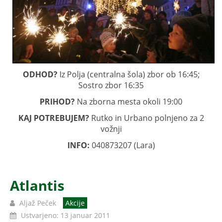
ODHOD?
Iz Polja (centralna šola) zbor ob 16:45;
Sostro zbor 16:35
PRIHOD?
Na zborna mesta okoli 19:00
KAJ POTREBUJEM?
Rutko in Urbano polnjeno za 2
vožnji
INFO:
040873207 (Lara)
Atlantis
Aljaž Peček
Akcije
Ustvarjeno: 13 januar 2011