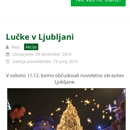
Lučke v Ljubljani
Nejc
Akcije
Ustvarjeno: 09 december 2010
Zadnja posodobitev: 19 junij 2015
V soboto 11.12. bomo občudovali novoletno okrasitev
Ljubljane.