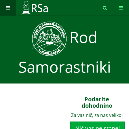
Rod
Samorastniki
Podarite
dohodnino
Za vas nič, za nas veliko!
Nič vas ne stane!