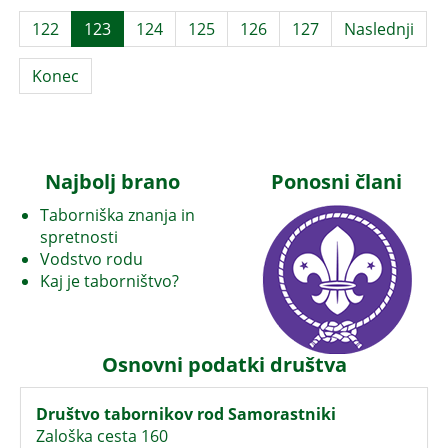
122
123
124
125
126
127
Naslednji
Konec
Najbolj brano
Ponosni člani
Taborniška znanja in
spretnosti
Vodstvo rodu
Kaj je taborništvo?
Osnovni podatki društva
Društvo tabornikov rod Samorastniki
Zaloška cesta 160