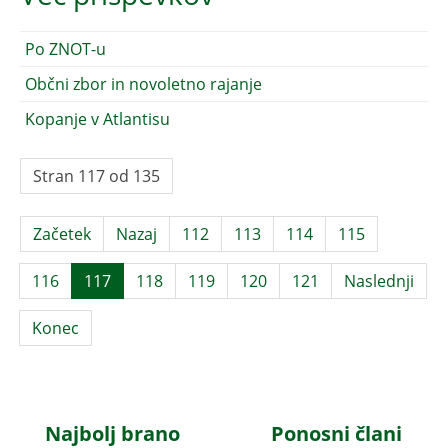
Po ZNOT-u
Občni zbor in novoletno rajanje
Kopanje v Atlantisu
Stran 117 od 135
Začetek
Nazaj
112
113
114
115
116
117
118
119
120
121
Naslednji
Konec
Najbolj brano
Ponosni člani