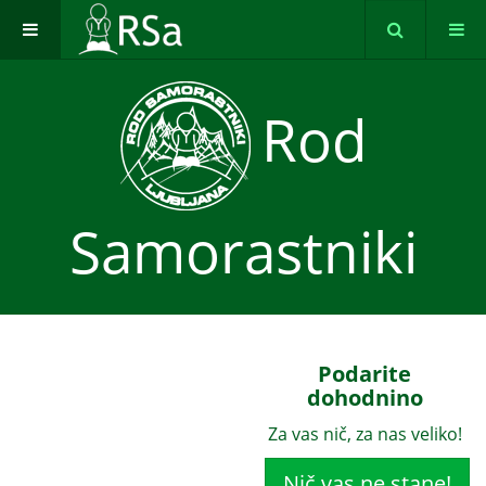
Rod
Samorastniki
Podarite
dohodnino
Za vas nič, za nas veliko!
Nič vas ne stane!