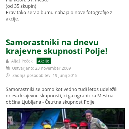
(od 35 skupin)
Prav tako se v albumu nahajajo nove fotografije z
akcije.
Samorastniki na dnevu
krajevne skupnosti Polje!
Aljaž Peček
Akcije
Ustvarjeno: 23 november 2009
Zadnja posodobitev: 19 junij 2015
Samorastniki se bomo kot vedno tudi letos udeležili
dneva krajevne skupnosti, ki ga ogranizira Mestna
občina Ljubljana - Četrtna skupnost Polje.