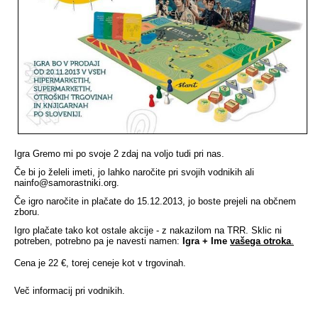
Igra Gremo mi po svoje 2 zdaj na voljo tudi pri nas.
Če bi jo želeli imeti, jo lahko naročite pri svojih vodnikih ali
na
info@samorastniki.org
.
Če igro naročite in plačate do 15.12.2013, jo boste prejeli na občnem
zboru.
Igro plačate tako kot ostale akcije - z nakazilom na TRR. Sklic ni
potreben, potrebno pa je navesti namen:
Igra + Ime
vašega otroka
.
Cena je 22 €, torej ceneje kot v trgovinah.
Več informacij pri vodnikih.