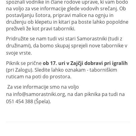
spoznali vodnike in člane rodove uprave, ki vam bodo
na voljo za vse informacije glede vodovih srečanj. Ob
postavljanju šotora, pripravi malice na ognju in
druženju ob klepetu in kitari pa boste lahko popoldne
preživeli že kot pravi taborniki.
Pridružite se nam tudi vsi stari Samorastniki (tudi z
družinami), da bomo skupaj sprejeli nove tabornike
v
svoje vrste
.
Piknik se prične
ob 17. uri v Zajčji dobravi pri igralih
(pri Zalogu). Sledite lahko oznakam - taborniškim
ruticam na poti do prostora.
Za vse informacije smo na voljo
na
info@samorastniki.org
,
na dan piknika pa tudi na
051 454 388 (Špela).