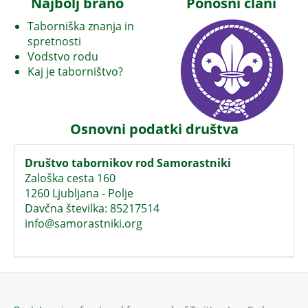
Najbolj brano
Ponosni člani
Taborniška znanja in
spretnosti
Vodstvo rodu
Kaj je taborništvo?
Osnovni podatki društva
Društvo tabornikov rod Samorastniki
Zaloška cesta 160
1260 Ljubljana - Polje
Davčna številka: 85217514
info@samorastniki.org