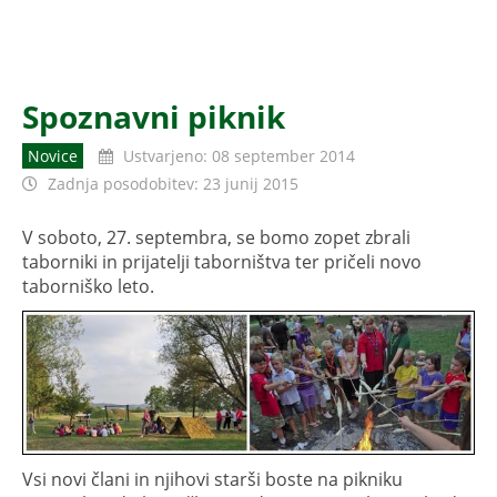
Spoznavni piknik
Novice
Ustvarjeno: 08 september 2014
Zadnja posodobitev: 23 junij 2015
V soboto, 27. septembra, se bomo zopet zbrali
taborniki in prijatelji taborništva ter pričeli novo
taborniško leto.
Vsi novi člani in njihovi starši boste na pikniku