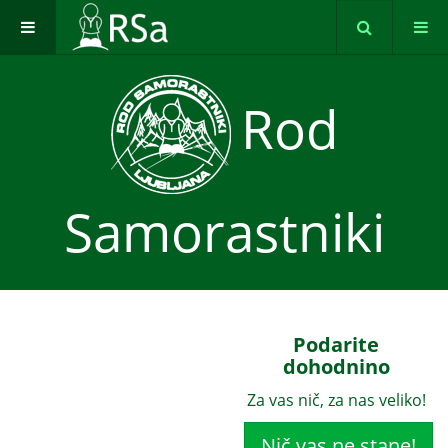
Rod
Samorastniki
Podarite
dohodnino
Za vas nič, za nas veliko!
Nič vas ne stane!