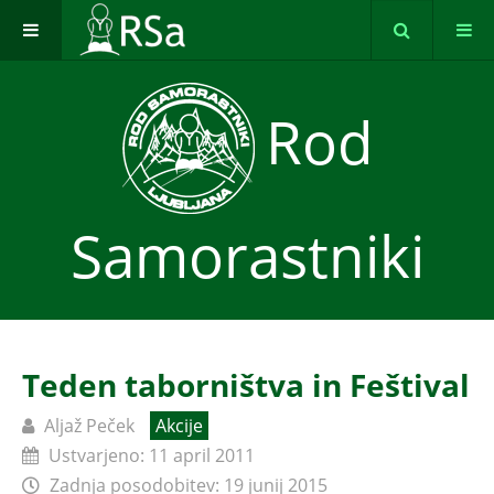
Rod
Samorastniki
Teden taborništva in Feštival
Aljaž Peček
Akcije
Ustvarjeno: 11 april 2011
Zadnja posodobitev: 19 junij 2015