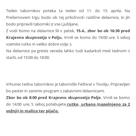
Teden tabornikov poteka ta teden od 11. do 15. aprila. Na
Prešernovem trgu bodo ob tej priložnosti različne delavnice, ki jih
bodo pripravili taborniki iz vse Ljubljane.
Z vodi bomo na delavnice šli v petek,
15.4., zbor bo ob 16:30 pred
Krajevno skupnostjo v Polju.
Vrnili se bomo do 19:00 ure. S seboj
vzemite rutko in veliko dobre volje :).
Na delavnice pa greste seveda lahko tudi kadarkoli med tednom s
starši, od 15:00 do 18:00.
Vrhunec tedna tabornikov je taborniški Feštival v Tivoliju.
Pripravljen
bo pester in zanimiv program z zabavnimi delavnicami.
Zbor bo ob 8:00 pred Krajevno skupnostjo Polje
. Vrnili se bomo
do 14:00 ure, S seboj potebujete
rutko, urbano (napolnjeno za 2
vožnji) in malico ter pijačo.