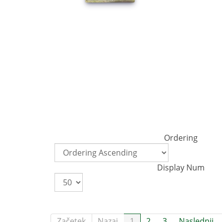
Ordering
Display Num
Začetek
Nazaj
1
2
3
Naslednji