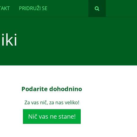
TAKT
PRIDRUŽI SE
iki
Podarite dohodnino
Za vas nič, za nas veliko!
Nič vas ne stane!