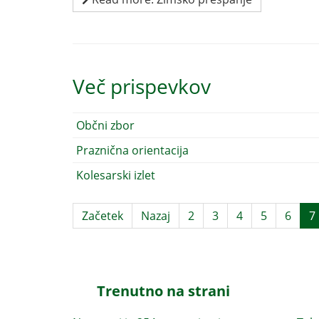
Več prispevkov
Občni zbor
Praznična orientacija
Kolesarski izlet
Začetek
Nazaj
2
3
4
5
6
7
Trenutno na strani