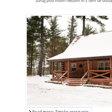
zunaj pod milim nebom in s tem še dodat
Read more: Zimsko prespanje