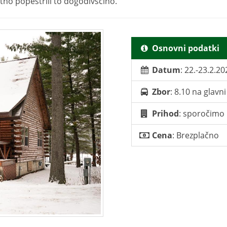
no popestrili to dogodivščino.
Osnovni podatki
Datum
: 22.-23.2.20
Zbor
: 8.10 na glavn
Prihod
: sporočimo 
Cena
: Brezplačno