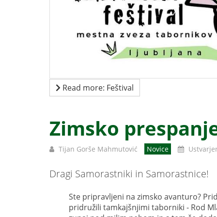
Read more: Feštival
Zimsko prespanj
Tijan Gorše Mahmutović
Novice
Ustvarje
Dragi Samorastniki in Samorastnice!
Ste pripravljeni na zimsko avanturo? Pri
pridružili tamkajšnjimi taborniki - Rod Ml