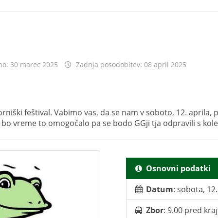
no: 30 marec 2025
Zadnja posodobitev: 08 april 2025
aborniški feštival. Vabimo vas, da se nam v soboto, 12. aprila,
 bo vreme to omogočalo pa se bodo GGji tja odpravili s kole
Osnovni podatki
Datum
: sobota, 12.
Zbor
: 9.00 pred kra