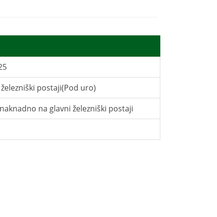
25
i železniški postaji(Pod uro)
naknadno na glavni železniški postaji