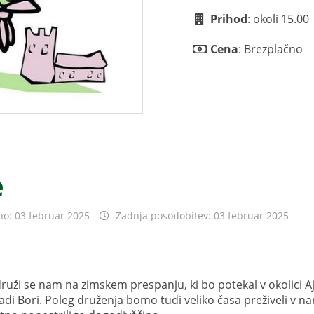
Prihod
: okoli 15.00
Cena
: Brezplačno
e
no: 03 februar 2025
Zadnja posodobitev: 03 februar 2025
druži se nam na zimskem prespanju, ki bo potekal v okolici A
adi Bori. Poleg druženja bomo tudi veliko časa preživeli v na