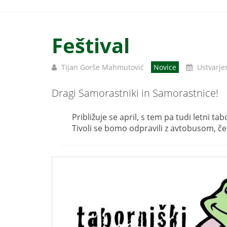
Feštival
Tijan Gorše Mahmutović
Novice
Ustvarje
Dragi Samorastniki in Samorastnice!
Približuje se april, s tem pa tudi letni t
Tivoli se bomo odpravili z avtobusom, če