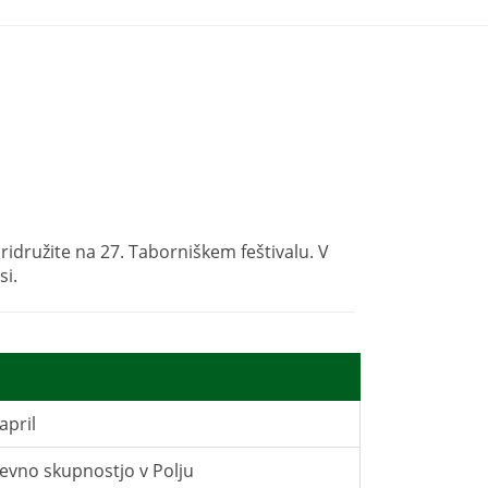
 pridružite na 27. Taborniškem feštivalu. V
si.
april
jevno skupnostjo v Polju